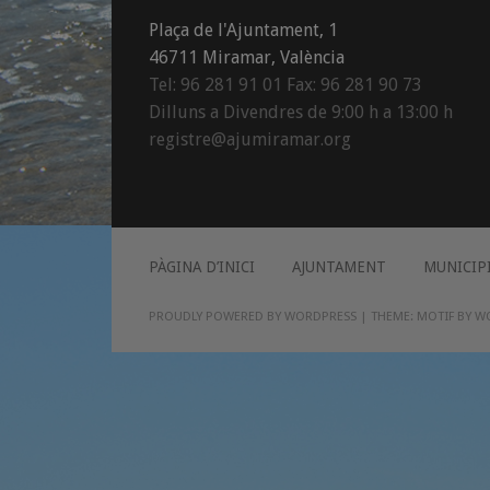
Plaça de l'Ajuntament, 1
46711 Miramar, València
Tel: 96 281 91 01 Fax: 96 281 90 73
Dilluns a Divendres de 9:00 h a 13:00 h
registre@ajumiramar.org
PÀGINA D’INICI
AJUNTAMENT
MUNICIP
PROUDLY POWERED BY WORDPRESS
|
THEME: MOTIF BY
W