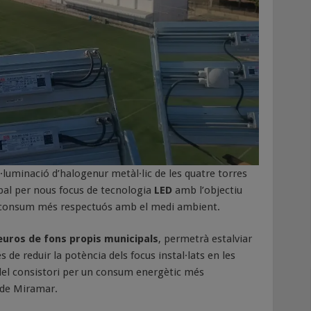
·luminació d’halogenur metàl·lic de les quatre torres
pal per nous focus de tecnologia
LED
amb l’objectiu
 un consum més respectuós amb el medi ambient.
euros de fons propis municipals
, permetrà estalviar
 de reduir la potència dels focus instal·lats en les
del consistori per un consum energètic més
a de Miramar.