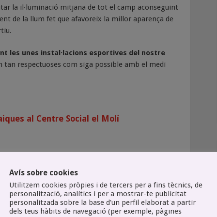
ar la il·luminació mitjana de tot el camp aconseguint
ent de la llum fet que afavoreix la millor aparença de
tiu.
t les unes instal·lacions esportives del nostre
n tan respectuoses com siga possible amb el medi
iques al Centre Social el Molí
Avís sobre cookies
Utilitzem cookies pròpies i de tercers per a fins tècnics, de
personalització, analítics i per a mostrar-te publicitat
personalitzada sobre la base d'un perfil elaborat a partir
dels teus hàbits de navegació (per exemple, pàgines