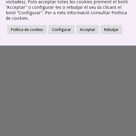
visitades). Pots acceptar totes les cookies prement el botó
“Acceptar” o configurar-les o rebutjar el seu ús clicant el
botó “Configurar”. Per a més informació consultar Política
de cookies.
Política de cookies
Configurar
Acceptar
Rebutjar