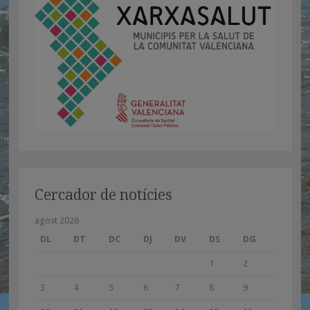
Cercador de notícies
agost 2026
DL
DT
DC
DJ
DV
DS
DG
1
2
3
4
5
6
7
8
9