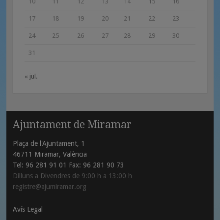
10
11
12
13
14
15
16
17
18
19
20
21
22
23
24
25
26
27
28
29
30
31
« jul.
Ajuntament de Miramar
Plaça de l'Ajuntament, 1
46711 Miramar, València
Tel: 96 281 91 01 Fax: 96 281 90 73
Dilluns a Divendres de 9:00 h a 13:00 h
registre@ajumiramar.org
Avís Legal