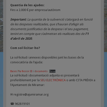
Quantia de les ajudes:
Fins a 2.000 € per empresa/autònom
Important:
La quantia de la subvenció s’atorgarà en funció
de les despeses realitzades, que s’hauran d’afegir als
documents justificatius de la despesa i el seu pagament,
tenint en compte que s’admetran els realitzats des de
l’1
d’abril de 2020
.
Com sol·licitar-ho?
La sol·licitud i annexes disponibles junt les bases de la
convocatòria de l’ajuda:
Bases Pla Resisir III i documents
Baixa
La sol·licitud i documentació adjunta es presentarà
preferiblement per la
SEU ELECTRÒNICA
o amb CITA PRÈVIA a
l’Ajuntament de Miramar:
✉ registre@ajumiramar.org
☎ 962819101